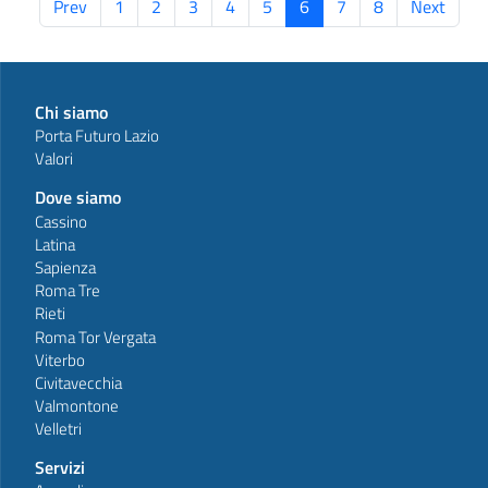
Prev
1
2
3
4
5
6
7
8
Next
Chi siamo
Porta Futuro Lazio
Valori
Dove siamo
Cassino
Latina
Sapienza
Roma Tre
Rieti
Roma Tor Vergata
Viterbo
Civitavecchia
Valmontone
Velletri
Servizi