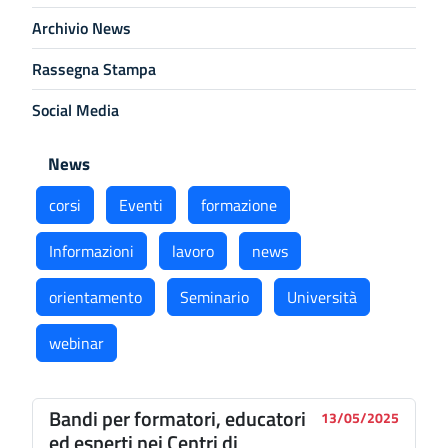
Archivio News
Rassegna Stampa
Social Media
News
corsi
Eventi
formazione
Informazioni
lavoro
news
orientamento
Seminario
Università
webinar
Bandi per formatori, educatori
13/05/2025
ed esperti nei Centri di