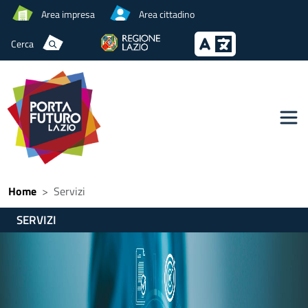
Area impresa
Area cittadino
Cerca
Home
Servizi
SERVIZI