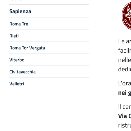
Sapienza
Roma Tre
Rieti
Le a
Roma Tor Vergata
faci
nelle
Viterbo
dedic
Civitavecchia
L'ora
Velletri
nei 
Il c
Via 
rist