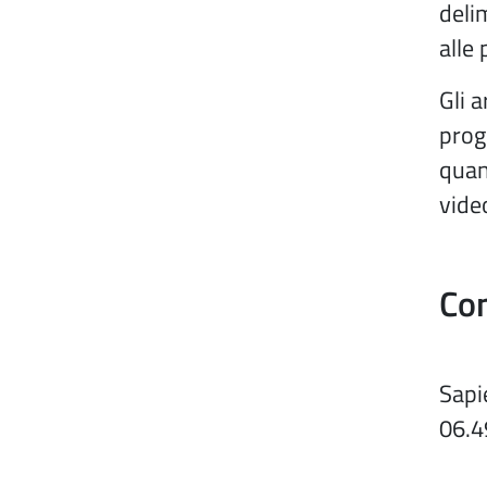
deli
alle
Gli a
prog
quan
vide
Con
Sapi
06.4