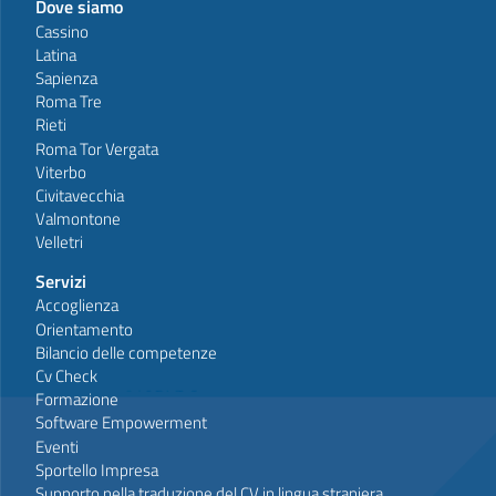
Dove siamo
Cassino
Latina
Sapienza
Roma Tre
Rieti
Roma Tor Vergata
Viterbo
Civitavecchia
Valmontone
Velletri
Servizi
Accoglienza
Orientamento
Bilancio delle competenze
Cv Check
Formazione
Software Empowerment
Eventi
Sportello Impresa
Supporto nella traduzione del CV in lingua straniera