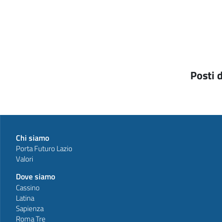
Posti d
Chi siamo
Porta Futuro Lazio
Valori
Dove siamo
Cassino
Latina
Sapienza
Roma Tre