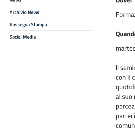
Archivio News
Formaz
Rassegna Stampa
Quand
Social Media
marted
Il sem
con il 
quotidi
al suo
percezi
partec
comunic